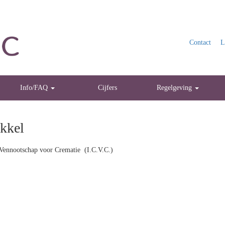
Contact
L
Info/FAQ
Cijfers
Regelgeving
kkel
Vennootschap voor Crematie (I.C.V.C.)