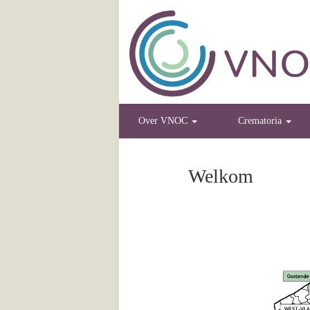
Over VNOC
Crematoria
Welkom